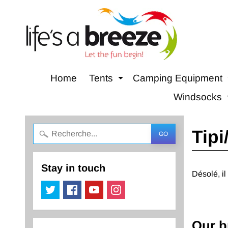
Home
Tents
Camping Equipment
Expand child menu
Windsocks
Tipi
GO
Stay in touch
Désolé, il
Our b