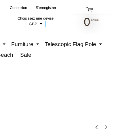
Connexion
|
S'enregistrer
0
Choisissez une devise
article
Furniture
Telescopic Flag Pole
Expand child menu
Expand child menu
Expand c
Beach
Sale
and child menu