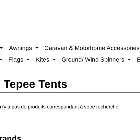
Awnings
Caravan & Motorhome Accessories
Expand child menu
Expand child menu
Flags
Kites
Ground/ Wind Spinners
Expand child menu
Expand child menu
Expand child menu
Exp
/ Tepee Tents
 n'y a pas de produits correspondant à votre recherche.
rands